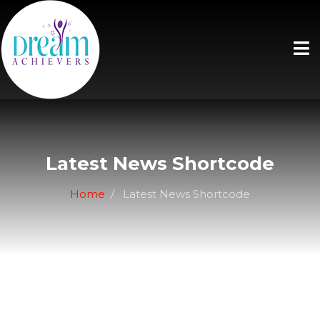
Latest News Shortcode
Home
Latest News Shortcode