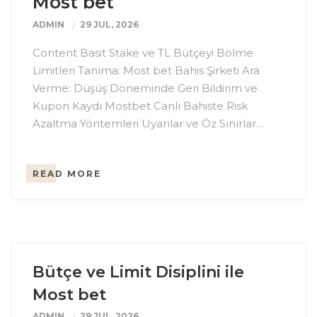
Most bet
ADMIN
29 JUL, 2026
Content Basit Stake ve TL Bütçeyi Bölme
Limitleri Tanıma: Most bet Bahis Şirketi Ara
Verme: Düşüş Döneminde Geri Bildirim ve
Kupon Kaydı Mostbet Canlı Bahiste Risk
Azaltma Yöntemleri Uyarılar ve Öz Sınırlar…
READ MORE
Bütçe ve Limit Disiplini ile
Most bet
ADMIN
29 JUL, 2026