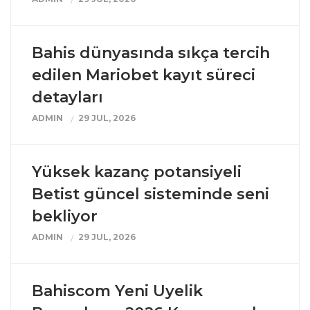
Bahis dünyasında sıkça tercih
edilen Mariobet kayıt süreci
detayları
ADMIN
29 JUL, 2026
Yüksek kazanç potansiyeli
Betist güncel sisteminde seni
bekliyor
ADMIN
29 JUL, 2026
Bahiscom Yeni Uyelik