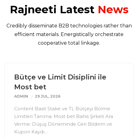
Rajneeti Latest
News
Credibly disseminate B2B technologies rather than
efficient materials. Energistically orchestrate
cooperative total linkage.
Bütçe ve Limit Disiplini ile
Most bet
ADMIN
29 JUL, 2026
Content Basit Stake ve TL Bütçeyi Bölme
Limitleri Tanıma: Most bet Bahis Şirketi Ara
Verme: Düşüş Döneminde Geri Bildirim ve
Kupon Kaydı…