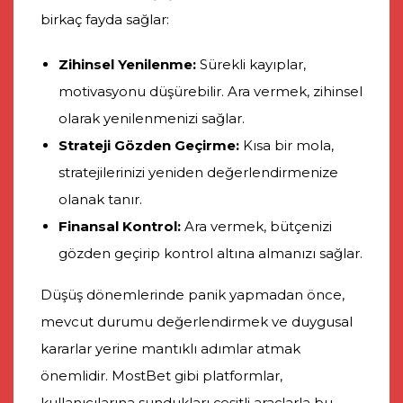
birkaç fayda sağlar:
Zihinsel Yenilenme:
Sürekli kayıplar,
motivasyonu düşürebilir. Ara vermek, zihinsel
olarak yenilenmenizi sağlar.
Strateji Gözden Geçirme:
Kısa bir mola,
stratejilerinizi yeniden değerlendirmenize
olanak tanır.
Finansal Kontrol:
Ara vermek, bütçenizi
gözden geçirip kontrol altına almanızı sağlar.
Düşüş dönemlerinde panik yapmadan önce,
mevcut durumu değerlendirmek ve duygusal
kararlar yerine mantıklı adımlar atmak
önemlidir. MostBet gibi platformlar,
kullanıcılarına sundukları çeşitli araçlarla bu