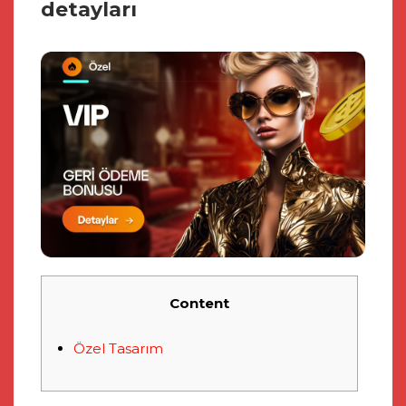
detayları
Content
Özel Tasarım