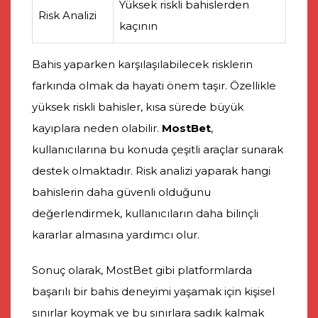
Yüksek riskli bahislerden
Risk Analizi
kaçının
Bahis yaparken karşılaşılabilecek risklerin
farkında olmak da hayati önem taşır. Özellikle
yüksek riskli bahisler, kısa sürede büyük
kayıplara neden olabilir.
MostBet
,
kullanıcılarına bu konuda çeşitli araçlar sunarak
destek olmaktadır. Risk analizi yaparak hangi
bahislerin daha güvenli olduğunu
değerlendirmek, kullanıcıların daha bilinçli
kararlar almasına yardımcı olur.
Sonuç olarak, MostBet gibi platformlarda
başarılı bir bahis deneyimi yaşamak için kişisel
sınırlar koymak ve bu sınırlara sadık kalmak