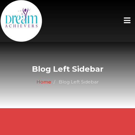
Blog Left Sidebar
Home
Blog Left Sidebar